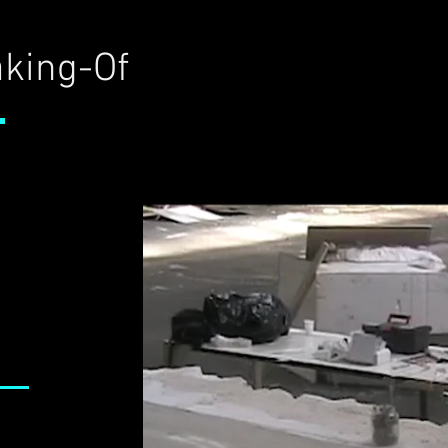
king-Of