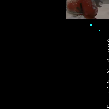
R
C
C
D
S
U
v
l
d
A