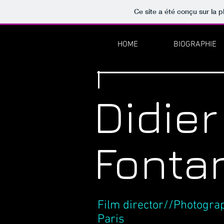
Ce site a été conçu sur la p
HOME
BIOGRAPHIE
Didier
Fonta
Film director//Photogra
Paris