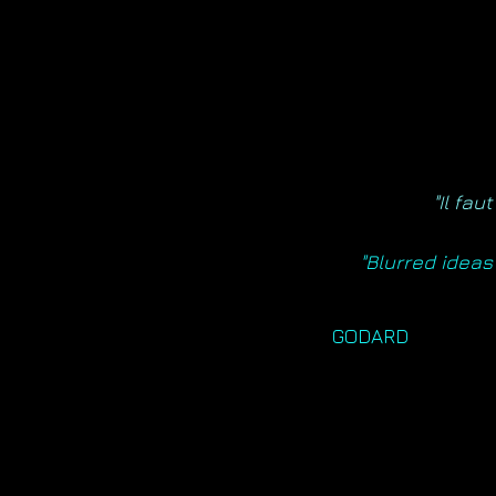
"
Il fau
"Blurred ideas 
GODARD