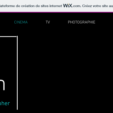
lateforme de création de sites internet
.com
. Créez votre site au
CINEMA
TV
PHOTOGRAPHIE
n
pher