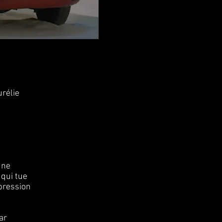
urélie
une
 qui tue
mpression
ar